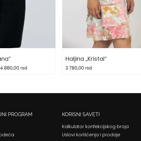
ana“
Haljina „Kristal“
14.880,00
rsd
3.780,00
rsd
JNI PROGRAM
KORISNI SAVETI
Kalkulator konfekcijskog broja
 odeća
Uslovi korišćenja i prodaje