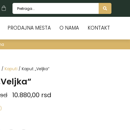
PRODAJNA MESTA
O NAMA
KONTAKT
na
e
/
Kaputi
/ Kaput „Veljka“
Veljka“
rsd
10.880,00
rsd
)