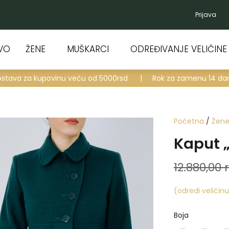
Prijava
VO
ŽENE
MUŠKARCI
ODREĐIVANJE VELIČINE
ostava za kupovinu veću od 5000rsd
|
Rok za zamenu 14 da
Početna
/
Žen
Kaput „
12.880,00
(odredi veličinu
Boja