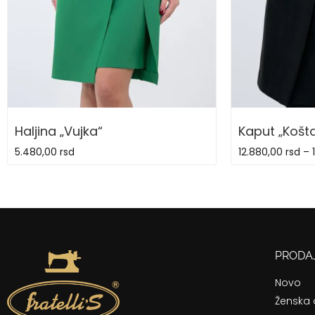
Haljina „Vujka“
Kaput „Košt
5.480,00
rsd
12.880,00
rsd
–
PRODA
Novo
Ženska