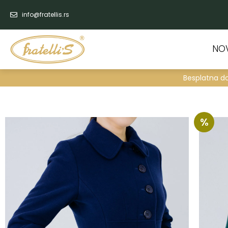
info@fratellis.rs
NO
Besplatna d
%