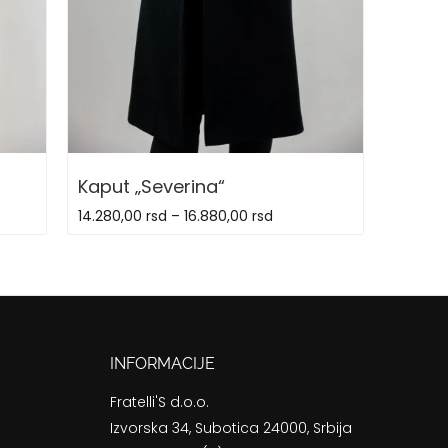
Kaput „Severina“
14.280,00
rsd
–
16.880,00
rsd
INFORMACIJE
Fratelli'S d.o.o.
Izvorska 34, Subotica 24000, Srbija