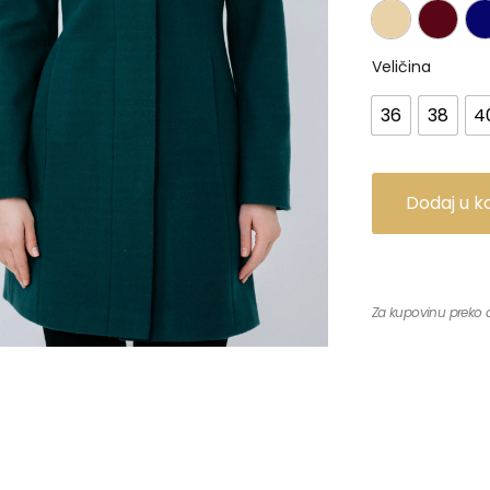
Veličina
36
38
4
Dodaj u k
Za kupovinu preko ad