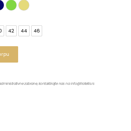
0
42
44
46
orpu
ministrativne zabrane, kontaktirajte nas na info@fratellis.rs